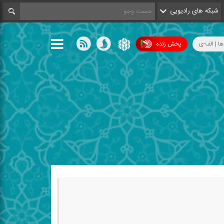
شبکه های رادیویی
ها | الف-ی
پخش زنده