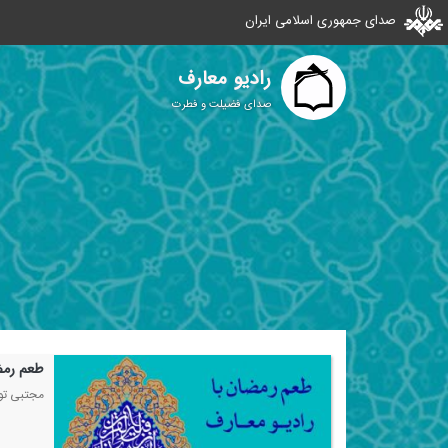
صدای جمهوری اسلامی ایران
رادیو معارف
صدای فضیلت و فطرت
طعم رمض
مجتبی تون