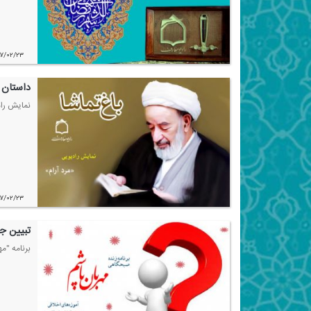
۹۷/۰۲/۲۳
داستان 
نمایش راد
۹۷/۰۲/۲۳
تبیین ج
برنامه "م