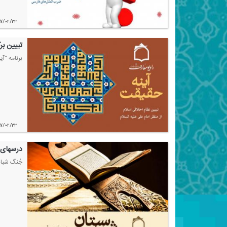
۹۷/۰۲/۲۳
تبیین بر
برنامه "آ
۹۷/۰۲/۲۳
درسهای 
جُنگ شبان