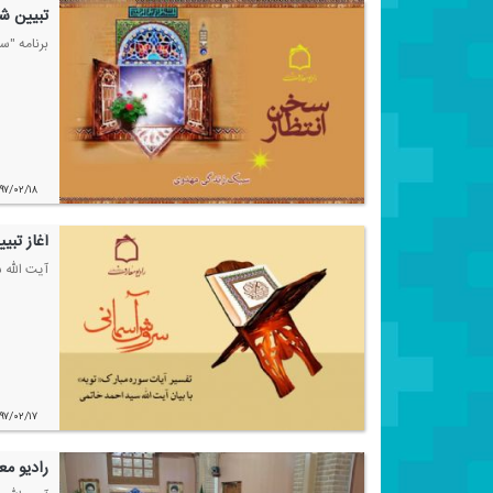
تبیین ش
برنامه "س
۹۷/۰۲/۱۸
آغاز تبی
آیت الله 
۹۷/۰۲/۱۷
رادیو م