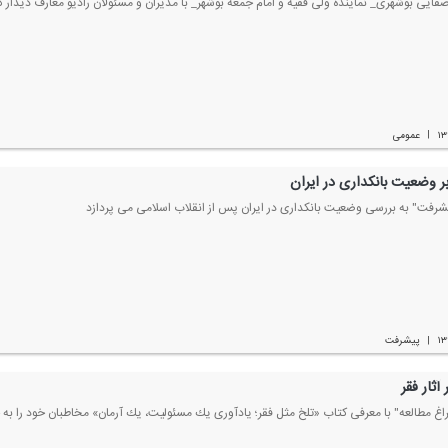
صفایی بوشهری_ نماینده ولی فقیه و امام جمعه بوشهر_ با مدیران و مسئولان رادیو معارف دیدار ك
۱۳
عمومی
|
ر وضعیت بانكداری در ایران
یشرفت" به بررسی وضعیت بانكداری در ایران پس از انقلاب اسلامی می پردازد
۱۳
پیشرفت
|
آثار فقر
راغ مطالعه" با معرفی كتاب «تلخ مثل فقر؛ یادآوری یك مسئولیت، یك آرمان» مخاطبان خود را به 