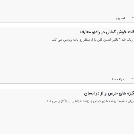
۱۳
فقه پویا
|
ركات خوش گمانی در رادیو معارف
ه رنگ خدا" تاثیر حُسن ظن را از منظر روایات بررسی می كند
۱۳
به رنگ خدا
|
گیزه های حرص و آز در انسان
هربان باشیم" ریشه های حرص و زیاده خواهی را واكاوی می كند