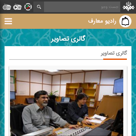
رادیو معارف
گالری تصاویر
گالری تصاویر