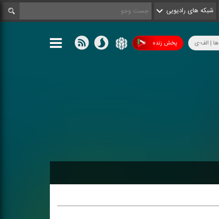
شبکه های رادیویی
ها | الف-ی
پخش زنده