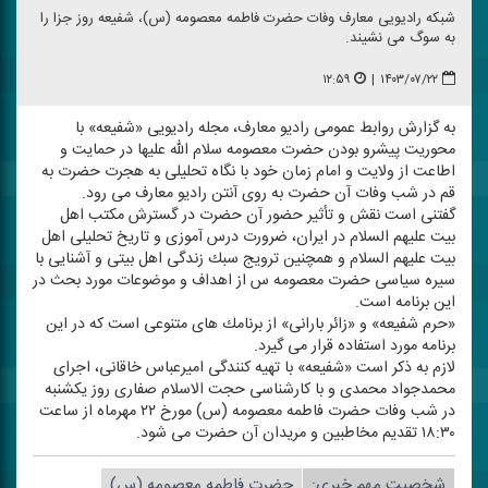
شبكه رادیویی معارف وفات حضرت فاطمه معصومه (س)، شفیعه روز جزا را
به سوگ می نشیند.
۱۲:۵۹
|
۱۴۰۳/۰۷/۲۲
به گزارش روابط عمومی رادیو معارف، مجله رادیویی «شفیعه» با
محوریت پیشرو بودن حضرت معصومه سلام الله علیها در حمایت و
اطاعت از ولایت و امام زمان خود با نگاه تحلیلی به هجرت حضرت به
قم در شب وفات آن حضرت به روی آنتن رادیو معارف می رود.
گفتنی است نقش و تأثیر حضور آن حضرت در گسترش مكتب اهل
بیت علیهم السلام در ایران، ضرورت درس آموزی و تاریخ تحلیلی اهل
بیت علیهم السلام و همچنین ترویج سبك زندگی اهل بیتی و آشنایی با
سیره سیاسی حضرت معصومه س از اهداف و موضوعات مورد بحث در
این برنامه است.
«حرم شفیعه» و «زائر بارانی» از برنامك های متنوعی است كه در این
برنامه مورد استفاده قرار می گیرد.
لازم به ذكر است «شفیعه» با تهیه كنندگی امیرعباس خاقانی، اجرای
محمدجواد محمدی و با كارشناسی حجت الاسلام صفاری روز یكشنبه
در شب وفات حضرت فاطمه معصومه (س) مورخ ۲۲ مهرماه از ساعت
۱۸:۳۰ تقدیم مخاطبین و مریدان آن حضرت می شود.
شخصیت مهم خبری:
حضرت فاطمه معصومه (س)